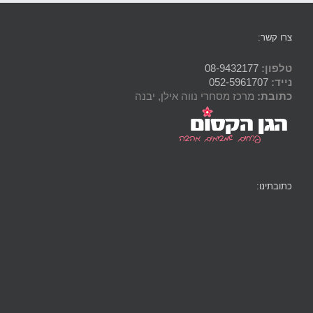
צרו קשר:
טלפון:
08-9432177
נייד:
052-5961707
כתובת:
מרכז מסחרי נווה אילן, יבנה
כתובתינו: