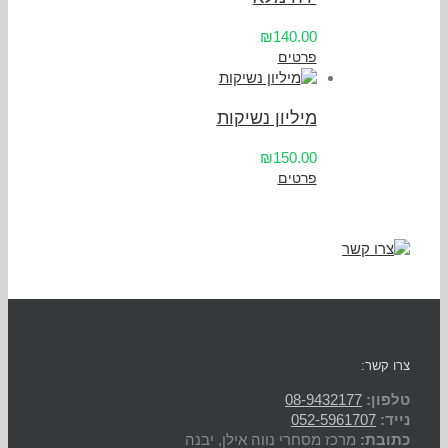
₪140.00
פרטים
מיליון נשיקות
₪150.00
פרטים
צרו קשר:
טלפון:
08-9432177
נייד:
052-5961707
כתובת:
מרכז מסחרי נווה אילן, יבנה